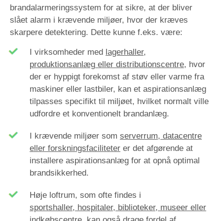
brandalarmeringssystem for at sikre, at der bliver
slået alarm i krævende miljøer, hvor der kræves
skarpere detektering. Dette kunne f.eks. være:
I virksomheder med
lagerhaller,
p
roduktionsanlæg
eller distributionscentre
, hvor
der er hyppigt forekomst af støv eller varme fra
maskiner eller lastbiler, kan et aspirationsanlæg
tilpasses specifikt til miljøet, hvilket normalt ville
udfordre et konventionelt brandanlæg.
I krævende miljøer som
serverrum,
datacentre
eller forskningsfaciliteter
er det afgørende at
installere aspirationsanlæg for at opnå optimal
brandsikkerhed.
Høje loftrum, som ofte findes i
sportshaller, hospitaler, biblioteker, museer eller
indkøbscentre
, kan også drage fordel af