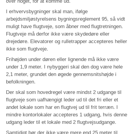
over noget, for at komme ud.
I erhvervsbygninger skal man, ifølge
arbejdsmiljøstyrelsens bygningsreglement 95, så vidt
muligt have flugtveje, som åbner med flugtretningen.
Flugtveje må derfor ikke være
skydedøre eller
drejedøre. Elevatorer og rulletrapper accepteres heller
ikke som flugtveje.
Frihøjden under døren eller lignende må ikke være
under 1,9 meter. I nybyggeri skal den dog være hele
2,1 meter, grundet den øgede gennemsnitshøjde i
befolkningen.
Der skal som hovedregel være mindst 2 udgange til
flugtveje som uafhængigt leder ud til det fri eller et
andet lokale som har en flugtvej ud til frit terræn. I
mindre kontorlokaler accepteres 1 udgang, hvis denne
udgang leder til et lokale med 2 flugtvejsudgange.
Samtidigt bør der ikke være mere end 25 meter til