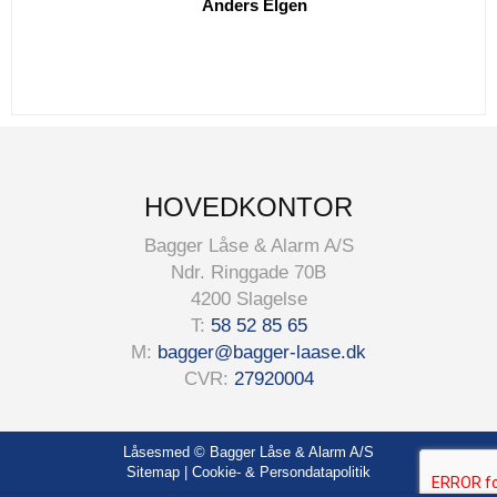
Anders Elgen
HOVEDKONTOR
Bagger Låse & Alarm A/S
Ndr. Ringgade 70B
4200 Slagelse
T:
58 52 85 65
M:
bagger@bagger-laase.dk
CVR:
27920004
Låsesmed
© Bagger Låse & Alarm A/S
Sitemap
|
Cookie- & Persondatapolitik