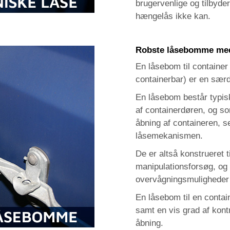
brugervenlige og tilbyde
hængelås ikke kan.
Robste låsebomme med
En låsebom til container
containerbar) er en særd
En låsebom består typisk
af containerdøren, og som
åbning af containeren, s
låsemekanismen.
De er altså konstrueret 
manipulationsforsøg, og 
overvågningsmuligheder 
En låsebom til en contai
samt en vis grad af kont
åbning.