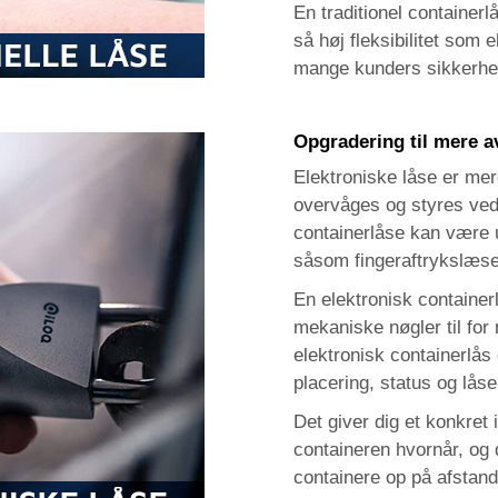
En traditionel containerl
så høj fleksibilitet som 
mange kunders sikkerhe
Opgradering til mere a
Elektroniske låse er mer
overvåges og styres ved 
containerlåse kan være 
såsom fingeraftrykslæser
En elektronisk containerl
mekaniske nøgler til for
elektronisk containerlå
placering, status og låse
Det giver dig et konkret i
containeren hvornår, og d
containere op på afstand