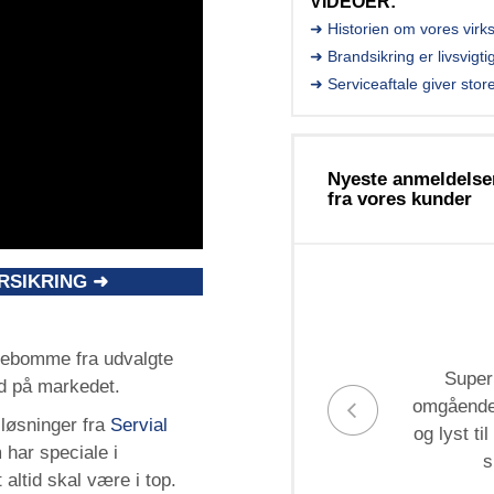
VIDEOER:
➜ Historien om vores vir
➜ Brandsikring er livsvigti
➜ Serviceaftale giver stor
Nyeste anmeldelse
fra vores kunder
RSIKRING ➜
åsebomme fra udvalgte
Super
ed på markedet.
omgående,
sløsninger fra
Servial
og lyst ti
 har speciale i
s
altid skal være i top.