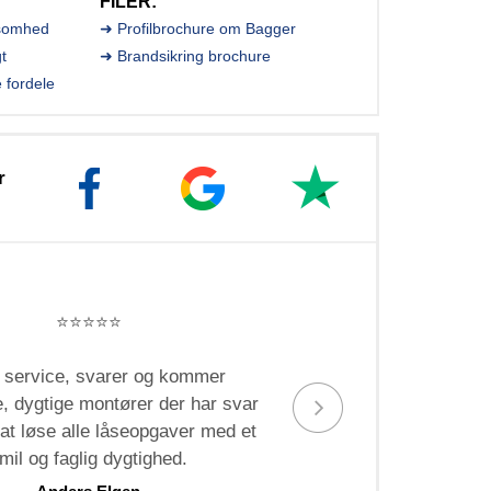
FILER:
ksomhed
➜ Profilbrochure om Bagger
gt
➜ Brandsikring brochure
e fordele
r
⭐️⭐️⭐️⭐️⭐️
 service, svarer og kommer
S
 dygtige montører der har svar
medarbe
l at løse alle låseopgaver med et
rydded
mil og faglig dygtighed.