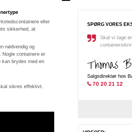
inertype
kstedscontainere eller
SPØRG VORES EK
ets sikkerhed, at
Skal vi tage 
containersikri
 en nødvendig og
. Nogle containere er
Thomas B
e kan brydes med en
Salgsdirektør hos B
70 20 21 12
kal sikres effektivt.