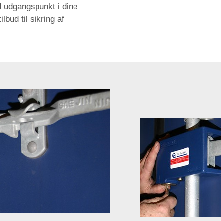
tid udgangspunkt i dine
lbud til sikring af
Next
Previ
ous