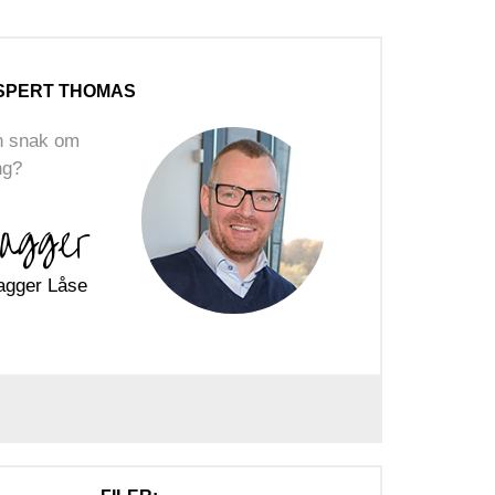
SPERT THOMAS
en snak om
ng?
agger
agger Låse