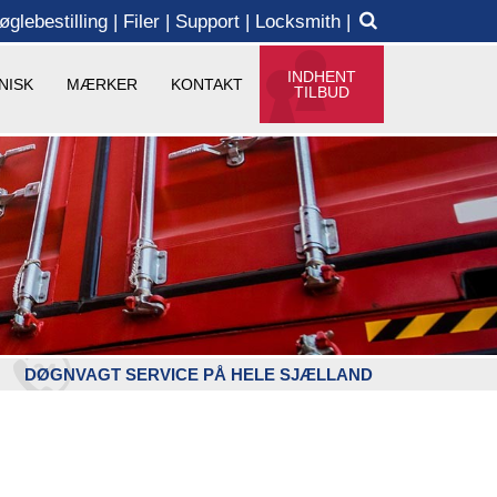
øglebestilling
Filer
Support
Locksmith
INDHENT
NISK
MÆRKER
KONTAKT
TILBUD
DØGNVAGT SERVICE PÅ HELE SJÆLLAND