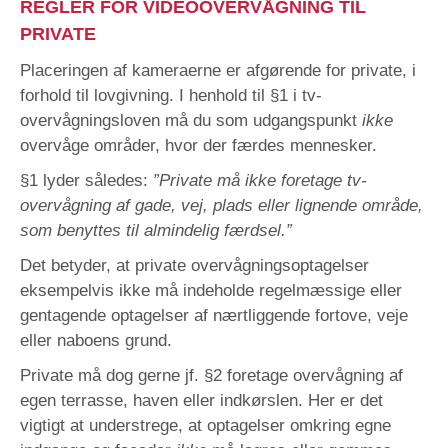
REGLER FOR VIDEOOVERVÅGNING TIL
PRIVATE
Placeringen af kameraerne er afgørende for private, i
forhold til lovgivning. I henhold til §1 i tv-
overvågningsloven må du som udgangspunkt
ikke
overvåge områder, hvor der færdes mennesker.
§1 lyder således:
”Private må ikke foretage tv-
overvågning af gade, vej, plads eller lignende område,
som benyttes til almindelig færdsel.”
Det betyder, at private overvågningsoptagelser
eksempelvis ikke må indeholde regelmæssige eller
gentagende optagelser af nærtliggende fortove, veje
eller naboens grund.
Private må dog gerne jf.
§2
foretage overvågning af
egen terrasse, haven eller indkørslen. Her er det
vigtigt at understrege, at optagelser omkring
egne