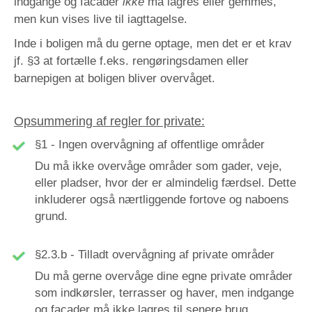
indgange og facader
ikke
må lagres eller gemmes,
men kun vises live til iagttagelse.
Inde i boligen må du gerne optage, men det er et krav
jf.
§3
at fortælle f.eks. rengøringsdamen eller
barnepigen at boligen bliver overvåget.
Opsummering af regler for private:
§1 - Ingen overvågning af offentlige områder
Du må ikke overvåge områder som gader, veje,
eller pladser, hvor der er almindelig færdsel. Dette
inkluderer også nærtliggende fortove og naboens
grund.
§2.3.b - Tilladt overvågning af private områder
Du må gerne overvåge dine egne private områder
som indkørsler, terrasser og haver, men indgange
og facader må ikke lagres til senere brug.