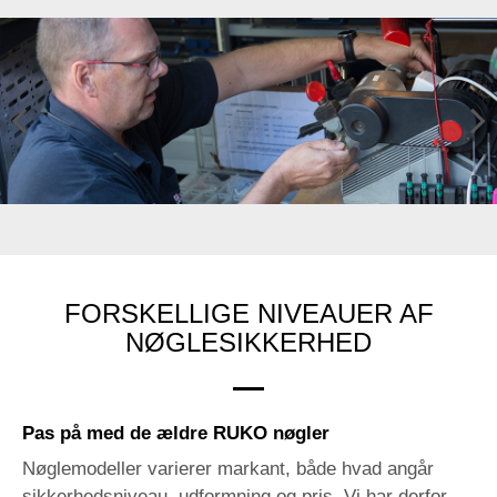
Previ
Next
ous
FORSKELLIGE NIVEAUER AF
NØGLESIKKERHED
Pas på med de ældre RUKO nøgler
Nøglemodeller varierer markant, både hvad angår
sikkerhedsniveau, udformning og pris. Vi har derfor