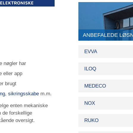
ANBEFALEDE LØS
EVVA
e nøgler har
ILOQ
e eller app
er brugt
MEDECO
ing
,
sikringsskabe
m.m.
NOX
vælge enten
mekaniske
 de forskellige
RUKO
tående oversigt.