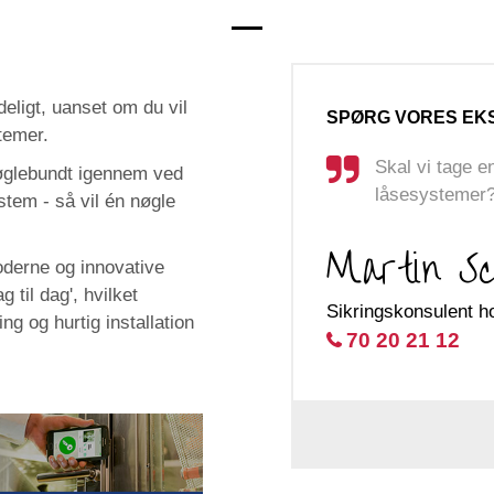
eligt, uanset om du vil
SPØRG VORES EK
temer.
Skal vi tage 
 nøglebundt igennem ved
låsesystemer
stem - så vil én nøgle
Martin Sc
oderne og innovative
til dag', hvilket
Sikringskonsulent h
ing og hurtig installation
70 20 21 12