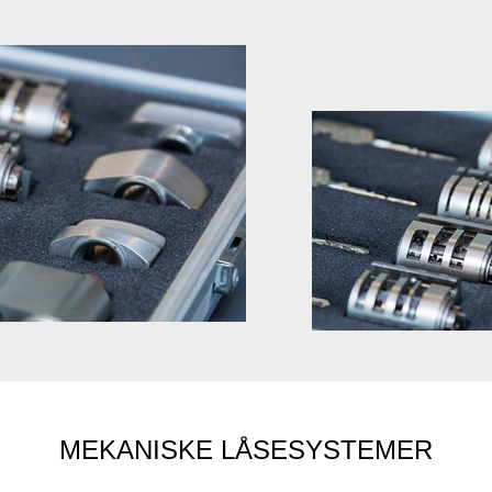
Next
Previ
ous
MEKANISKE LÅSESYSTEMER