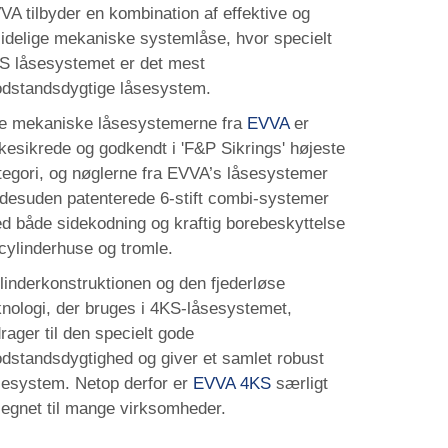
VA tilbyder en kombination af effektive og
lidelige mekaniske systemlåse, hvor specielt
S låsesystemet er det mest
dstandsdygtige låsesystem.
le mekaniske låsesystemerne fra
EVVA
er
rkesikrede og godkendt i 'F&P Sikrings' højeste
tegori, og nøglerne fra EVVA’s låsesystemer
 desuden patenterede 6-stift combi-systemer
d både sidekodning og kraftig borebeskyttelse
 cylinderhuse og tromle.
linderkonstruktionen og den fjederløse
knologi, der bruges i 4KS-låsesystemet,
drager til den specielt gode
dstandsdygtighed og giver et samlet robust
sesystem. Netop derfor er
EVVA 4KS
særligt
legnet til mange virksomheder.