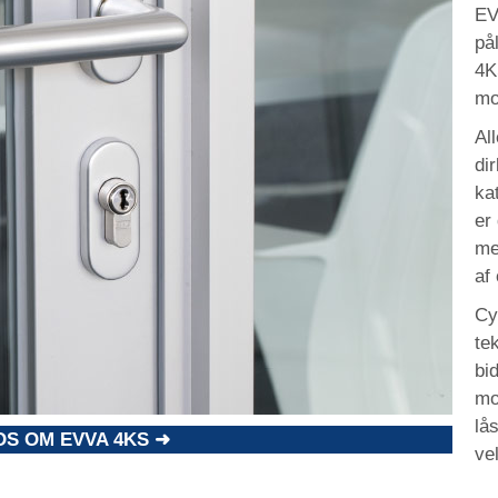
EV
på
4K
mo
Al
di
ka
er
me
af
Cy
te
bi
mo
lå
OS OM EVVA 4KS ➜
ve