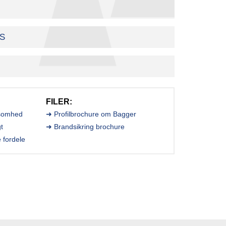
ÅS
FILER:
ksomhed
➜ Profilbrochure om Bagger
gt
➜ Brandsikring brochure
e fordele