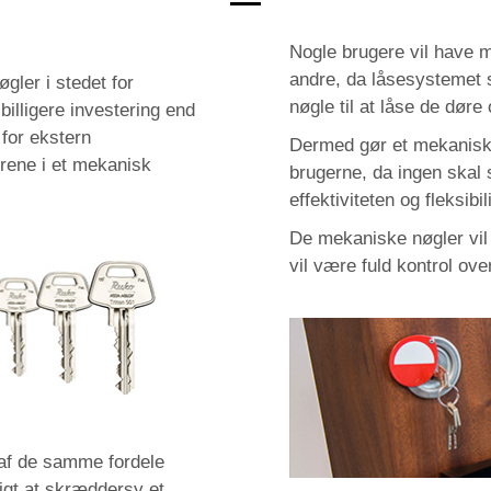
Nogle brugere vil have m
andre, da låsesystemet st
gler i stedet for
nøgle til at låse de døre
illigere investering end
 for ekstern
Dermed gør et mekanisk
drene i et mekanisk
brugerne, da ingen skal 
effektiviteten og fleksibil
De mekaniske nøgler vil 
vil være fuld kontrol ove
af de samme fordele
igt at skræddersy et