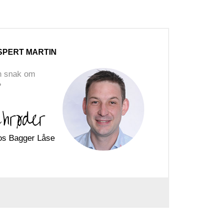
SPERT MARTIN
en snak om
?
hrøder
os Bagger Låse