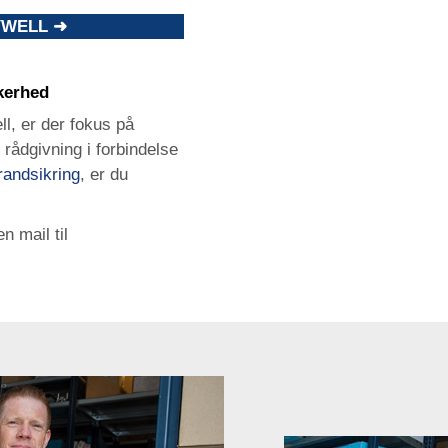
YWELL ➜
kerhed
l, er der fokus på
 rådgivning i forbindelse
randsikring
, er du
n mail til