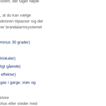
ystem, der tager højde
, at du kan vælge
tektoren tilpasser sig det
liver brandalarmsystemet
 minus 30 grader)
klokaler)
ligt gående)
effekter)
gas i garge, støv og
 store
gshus eller steder med