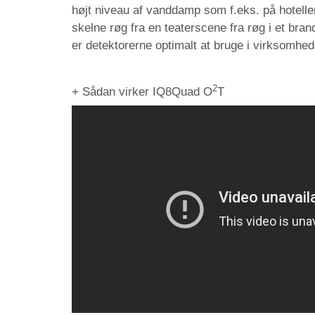
højt niveau af vanddamp som f.eks. på hotelle
skelne røg fra en teaterscene fra røg i et brand
er d
etektorerne
optimalt at bruge i virksomhede
2
+ Sådan virker IQ8Quad O
T