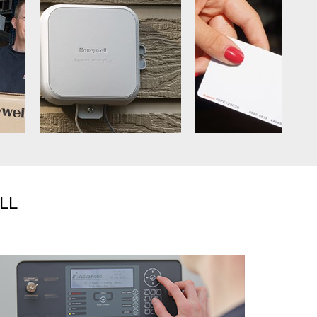
Next
LL