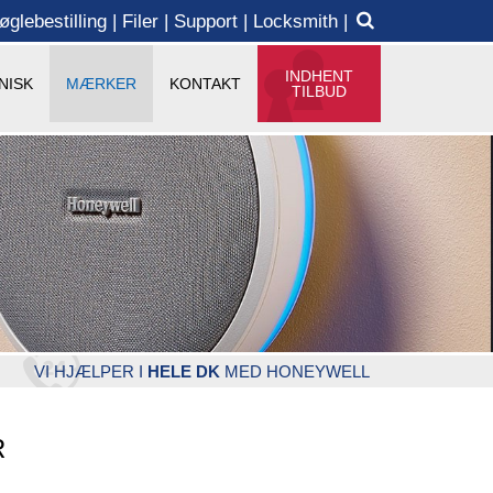
øglebestilling
Filer
Support
Locksmith
INDHENT
NISK
MÆRKER
KONTAKT
TILBUD
VI HJÆLPER I
HELE DK
MED HONEYWELL
R