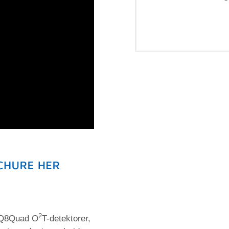
2
 IQ8Quad O
T-detektorer,