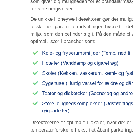
som giver dig muligheden for et brandalarmss
for sine omgivelser.
De unikke Honeywell detektorer
gør det muligt
forskellige parameterindstillinger, hvorefter de
miljø, som den befinder sig i. På den måde b
optimal, især i brancher som:
Køle- og fryserumsmiljøer (Temp. ned til
Hoteller (Vanddamp og cigaretrøg)
Skoler (Køkken, vaskerum, kemi- og fysi
Sygehuse (Hurtig varsel for ældre og dår
Teater og diskoteker (Scenerøg og andre 
Store lejlighedskomplekser (Udstødnings
røgpartikler)
Detektorerne er
optimale i lokaler, hvor der er
temperaturforskelle f.eks. i et åbent parkerin