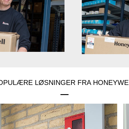
Next
Previ
ous
OPULÆRE LØSNINGER FRA HONEYWE