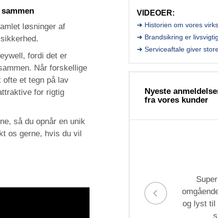
le sammen
VIDEOER:
➜ Historien om vores vir
amlet løsninger af
➜ Brandsikring er livsvigti
 sikkerhed.
➜ Serviceaftale giver stor
well, fordi det er
le sammen. Når forskellige
ofte et tegn på lav
Nyeste anmeldelse
raktive for rigtig
fra vores kunder
rne, så du opnår en unik
t os gerne, hvis du vil
Super
omgående,
og lyst ti
s