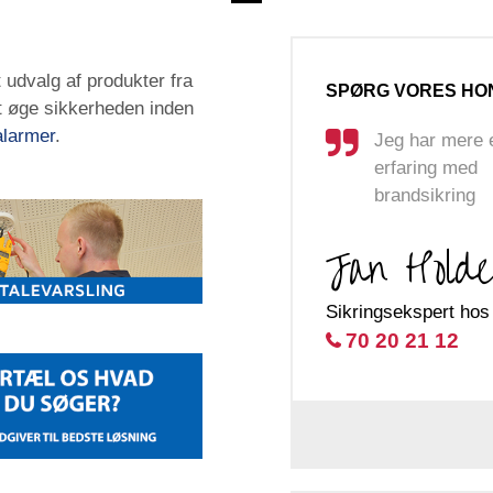
t udvalg af produkter fra
SPØRG VORES HO
at øge sikkerheden inden
alarmer
.
Jeg har mere 
erfaring med
brandsikring
Jan Holde
Sikringsekspert hos
70 20 21 12