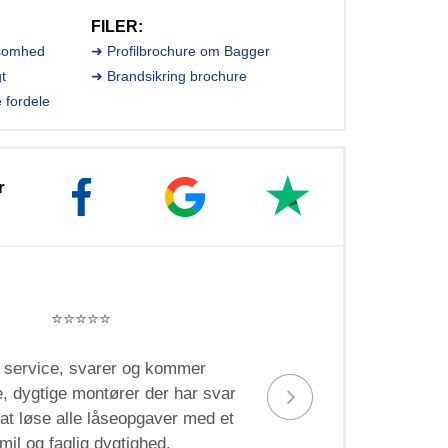
FILER:
ksomhed
➜ Profilbrochure om Bagger
gt
➜ Brandsikring brochure
e fordele
r
⭐️⭐️⭐️⭐️⭐️
 service, svarer og kommer
S
 dygtige montører der har svar
medarbe
l at løse alle låseopgaver med et
rydded
mil og faglig dygtighed.