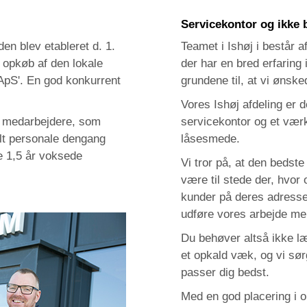
Servicekontor og ikke 
den blev etableret d. 1.
Teamet i Ishøj i består 
 opkøb af den lokale
der har en bred erfaring
pS'. En god konkurrent
grundene til, at vi ønsk
Vores Ishøj afdeling er 
e medarbejdere, som
servicekontor og et vær
alt personale dengang
låsesmede.
re 1,5 år voksede
Vi tror på, at den bedst
være til stede der, hvor 
kunder på deres adresse
udføre vores arbejde mer
Du behøver altså ikke læ
et opkald væk, og vi sør
passer dig bedst.
Med en god placering i 