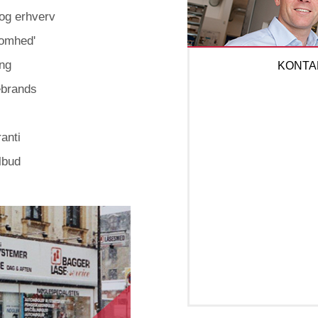
 og erhverv
somhed'
ing
KONTA
sebrands
anti
ilbud