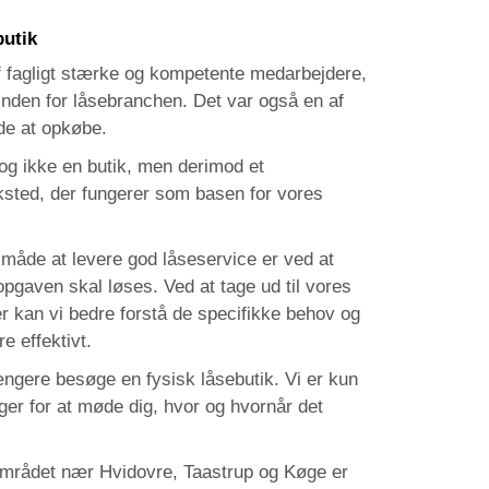
butik
af fagligt stærke og kompetente medarbejdere,
 inden for låsebranchen. Det var også en af
ede at opkøbe.
dog ikke en butik, men derimod et
ksted, der fungerer som basen for vores
e måde at levere god låseservice er ved at
opgaven skal løses. Ved at tage ud til vores
r kan vi bedre forstå de specifikke behov og
e effektivt.
ngere besøge en fysisk låsebutik. Vi er kun
ger for at møde dig, hvor og hvornår det
området nær Hvidovre, Taastrup og Køge er