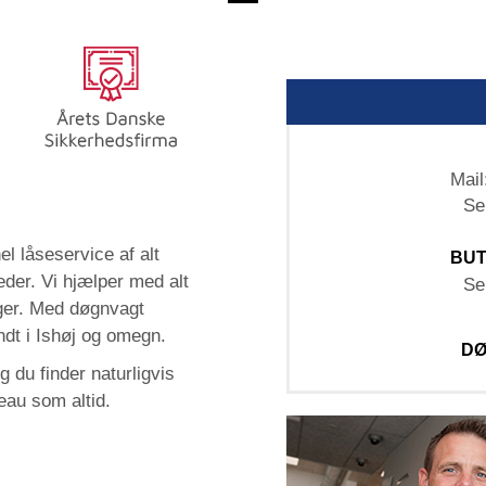
Mail
Se
el låseservice af alt
BUT
eder. Vi hjælper med alt
Se
nger. Med døgnvagt
undt i Ishøj og omegn.
DØ
 du finder naturligvis
au som altid.