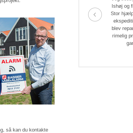
gsprojekt.
Ishøj og 
Stor hjæl
ekspedit
blev repar
rimelig p
ga
ing, så kan du kontakte