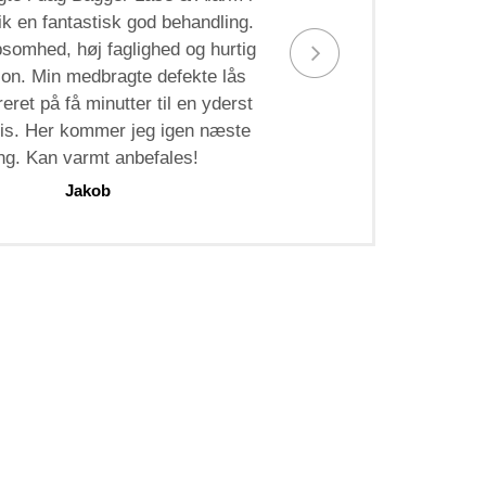
fik en fantastisk god behandling.
psomhed, høj faglighed og hurtig
ion. Min medbragte defekte lås
eret på få minutter til en yderst
ris. Her kommer jeg igen næste
ng. Kan varmt anbefales!
Jakob