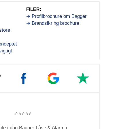
FILER:
➜ Profilbrochure om Bagger
➜ Brandsikring brochure
store
nceptet
igtigt
r
⭐️⭐️⭐️⭐️⭐️
te i dag Bagger Låse & Alarm i
Super g