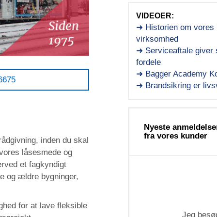
VIDEOER:
➜ Historien om vores
virksomhed
➜ Serviceaftale giver 
fordele
➜ Bagger Academy Ko
06675
➜ Brandsikring er livsv
Nyeste anmeldelse
fra vores kunder
rådgivning, inden du skal
di vores låsesmede og
erved et fagkyndigt
ye og ældre bygninger,
ed for at lave fleksible
Jeg besøg