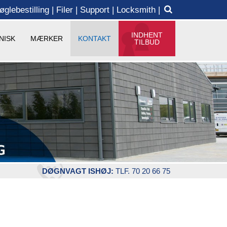
øglebestilling
Filer
Support
Locksmith
INDHENT
NISK
MÆRKER
KONTAKT
TILBUD
DØGNVAGT ISHØJ:
TLF. 70 20 66 75