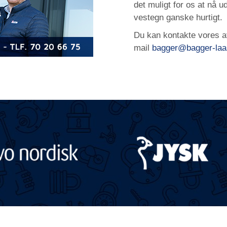
det muligt for os at nå 
vestegn ganske hurtigt.
Du kan kontakte vores af
mail
bagger@bagger-laa