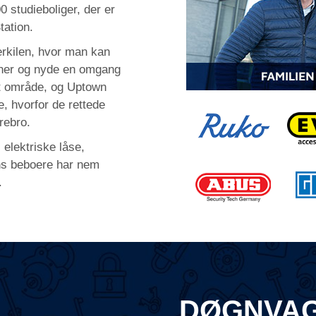
 studieboliger, der er
tation.
erkilen, hvor man kan
oner og nyde en omgang
vlt område, og Uptown
e, hvorfor de rettede
rebro.
, elektriske låse,
ns beboere har nem
.
DØGNVAG