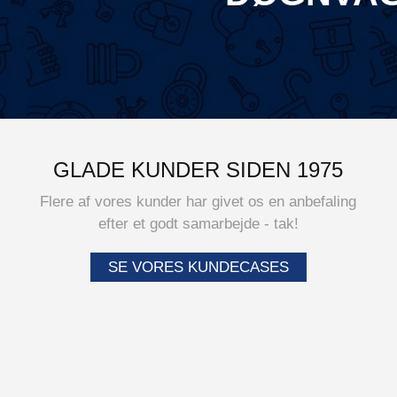
GLADE KUNDER SIDEN 1975
Flere af vores kunder har givet os en anbefaling
efter et godt samarbejde - tak!
SE VORES KUNDECASES