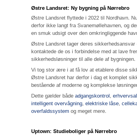
Østre Landsret: Ny bygning på Nørrebro
Østre Landsret flyttede i 2022 til Nordhavn. Nu
derfor ikke langt fra Svanemøllehavnen, og d
en smuk udsigt over den omkringliggende hav
Østre Landsret tager deres sikkerhedsansvar dy
kontaktede de os i forbindelse med at lave fre
sikkerhedsløsninger til alle dele af bygningen.
Vi tog stor ære i at få lov at etablere disse s
Østre Landsret har derfor i dag et komplet s
bestående af moderne og komplekse løsninger
Dette gælder både
adgangskontrol
,
erhvervsa
intelligent overvågning
,
elektriske låse
,
cellek
overfaldssystem
og meget mere.
Uptown: Studieboliger på Nørrebro