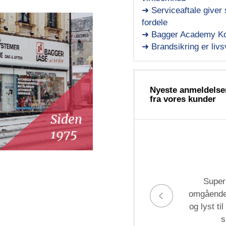
➜ Serviceaftale giver 
fordele
➜ Bagger Academy Ko
➜ Brandsikring er livsv
Nyeste anmeldelse
fra vores kunder
Super
omgående,
og lyst ti
s