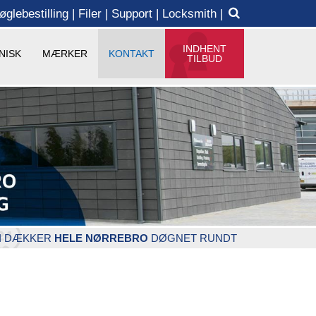
øglebestilling
Filer
Support
Locksmith
INDHENT
NISK
MÆRKER
KONTAKT
TILBUD
I DÆKKER
HELE NØRREBRO
DØGNET RUNDT