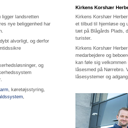
Kirkens Korshær Herbe
 ligger landsretten
Kirkens Korshær Herberg
eres nye beliggenhed har
et tilbud til hjemløse og
n.
tæt på Blågårds Plads, d
turister.
bt alvorligt, og derfor
mtidssikre
Kirkens Korshær Herberg
medarbejdere og beboere 
kan føle sig velkommen 
ikkerhedsløsninger, og
låsesmed på Nørrebro. Vi
ikkerhedssystem
låsesystemer og adgangs
.
larm
, køretøjsstyring,
aldssystem
,