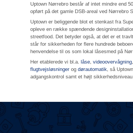
Uptown Nørrebro består af intet mindre end 500
opført på det gamle DSB-areal ved Nørrebro S
Uptown er beliggende blot et stenkast fra Sup
opleve en række spændende designinstallati
streetfood. Det betyder også, at det er et tra
står for sikkerheden for flere hundrede beboer
henvendelse til os som lokal låsesmed på Nør
Her etablerede vi bl.a.
låse
,
videoovervågning
flugtvejsløsninger
og
dørautomatik
, så Uptow
adgangskontrol samt et højt sikkerhedsniveau