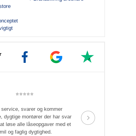
store
nceptet
igtigt
r
⭐️⭐️⭐️⭐️⭐️
 service, svarer og kommer
S
 dygtige montører der har svar
medarbe
l at løse alle låseopgaver med et
rydded
mil og faglig dygtighed.