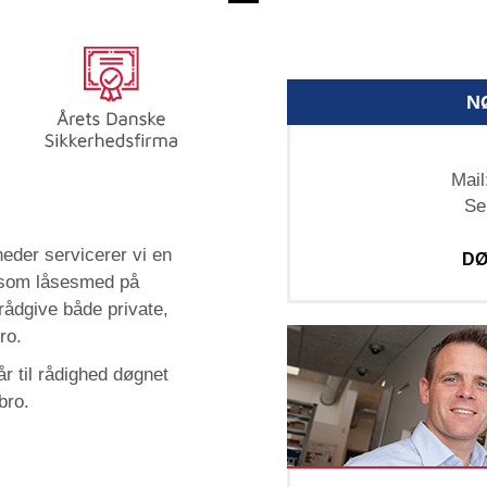
N
Mail
Se
eder servicerer vi en
DØ
 som låsesmed på
 rådgive både private,
ro.
r til rådighed døgnet
bro.