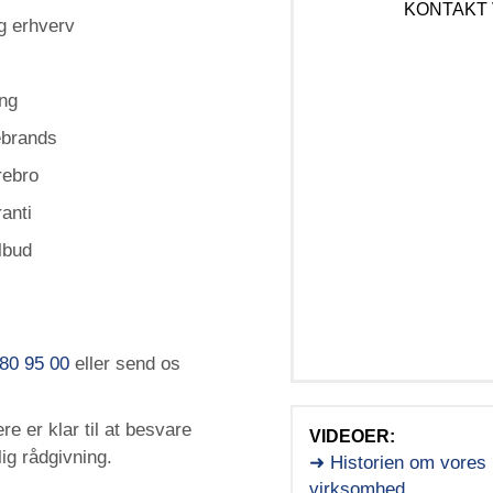
KONTAKT
og erhverv
ing
sebrands
rebro
anti
ilbud
80 95 00
eller send os
 er klar til at besvare
VIDEOER:
ig rådgivning.
➜ Historien om vores
virksomhed