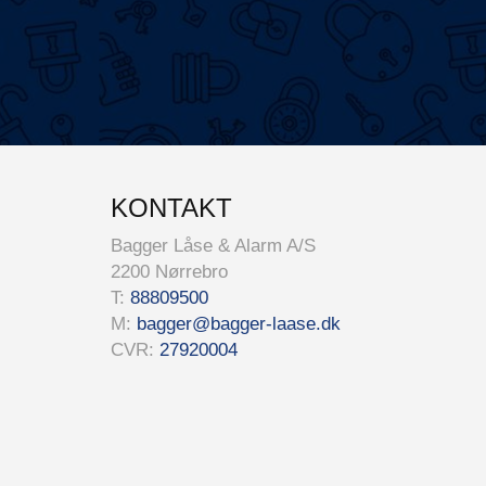
KONTAKT
Bagger Låse & Alarm A/S
2200 Nørrebro
T:
88809500
M:
bagger@bagger-laase.dk
CVR:
27920004