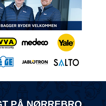
T PÅ NØRREBRO